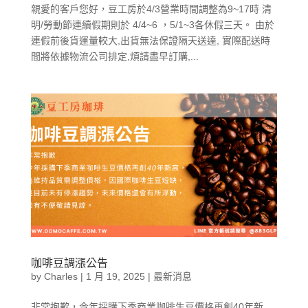
親愛的客戶您好，豆工房於4/3營業時間調整為9~17時 清
明/勞動節連續假期則於 4/4~6 ，5/1~3各休假三天。 由於
連假前後貨運量較大,出貨無法保證隔天送達, 實際配送時
間將依據物流公司排定,煩請盡早訂購,...
咖啡豆調漲公告
by
Charles
|
1 月 19, 2025
|
最新消息
非常抱歉，今年採購下季商業咖啡生豆價格再創40年新